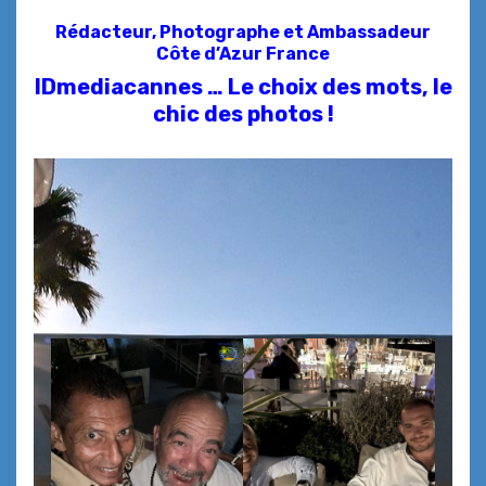
Rédacteur, Photographe et
Ambassadeur
Côte d’Azur France
IDmediacannes … Le choix des mots, le
chic des photos !