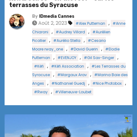
terrasses du Syracuse
By
IDmedia Cannes
Août 2, 2023
,
#Alex Putteman
#Anne
,
,
Chiaroni
#Audrey Villard
#Aurélien
,
,
Picollier
#Aurélio Stella
#Cesario
,
,
Moore rway_one
#David Guerin
#Elodie
,
,
,
Putteman
#EVENJOY
#Gil Sax-Singer
,
,
#Kéfi
#Kéfi Association
#Les Terrasses du
,
,
Syracuse
#Margaux Arav
#Marina Baie des
,
,
,
Anges
#Nathaniel Guedj
#Nice Photobox
,
#Rway
#Villeneuve-Loubet