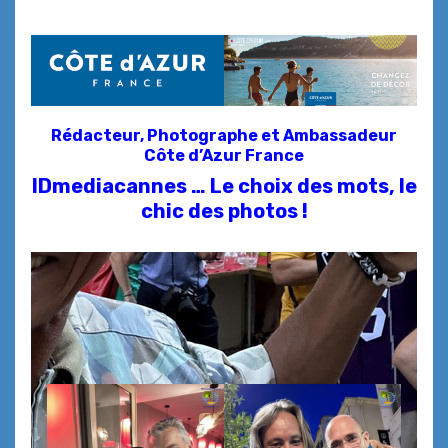
Rédacteur, Photographe et
Ambassadeur
Côte d’Azur France
IDmediacannes … Le choix des mots, le
chic des photos !