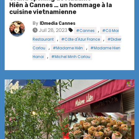
Hiên à Cannes … un hommage à la
cuisine vietnamienne
By
IDmedia Cannes
Juil 28, 2023
,
#Cannes
#Cô Mai
,
,
Restaurant
#Côte d'Azur France
#Didier
,
,
Corlou
#Madame Hiên
#Madame Hien
,
Hanoi
#Michel Minh Corlou