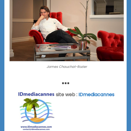
James Chauchat-Rozier
***
site web :
IDmediacannes