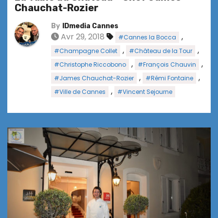
Chauchat-Rozier
By
IDmedia Cannes
Avr 29, 2018
,
#Cannes la Bocca
,
,
#Champagne Collet
#Château de la Tour
,
,
#Christophe Riccobono
#François Chauvin
,
,
#James Chauchat-Rozier
#Rémi Fontaine
,
#Ville de Cannes
#Vincent Sejourne