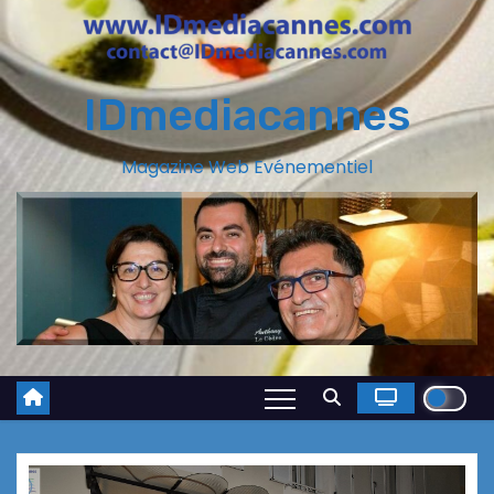
IDmediacannes
Magazine Web Evénementiel