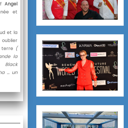
ef
Angel
née et
ud et la
 oublier
a terre
(
ande la
 Black
ha … un