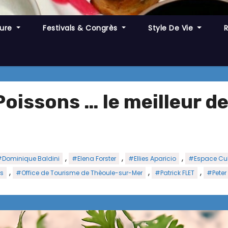
ture
Festivals & Congrès
Style De Vie
issons … le meilleur de 
,
,
,
Dominique Baldini
#Elena Forster
#Ellies Aparicio
#Espace Cul
,
,
,
ns
#Office de Tourisme de Thèoule-sur-Mer
#Patrick FLET
#Peter