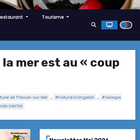
Restaurant
Tourisme
la mer est au « coup
,
,
turel de Thèoule-sur-Mer
#Fortuné Evangelisti
#Georges
 VAN SANTEN