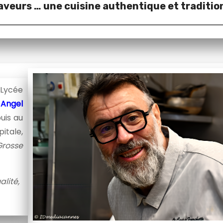
saveurs … une cuisine authentique et traditio
Lycée
,
Angel
uis au
itale,
Grosse
lité,