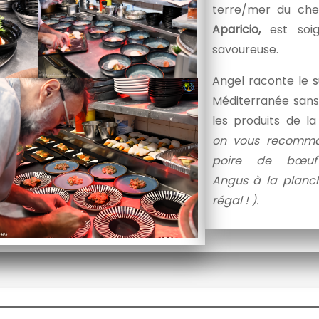
terre/mer du ch
Aparicio,
est soig
savoureuse.
Angel raconte le s
Méditerranée sans
les produits de l
on vous recomm
poire de bœuf
Angus à la planc
régal ! ).