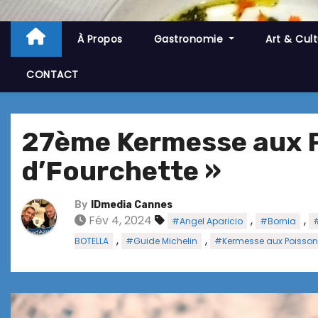
À Propos
Gastronomie
Art & Cul
CONTACT
27ème Kermesse aux Po
d’Fourchette »
By
IDmedia Cannes
Fév 4, 2024
,
,
#Angel Aparicio
#Bornia
#
,
,
BOTELLA
#Guide Michelin
#Kermesse aux Poisso