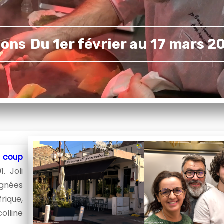
sons
Du 1er février au 17 mars 2
 coup
. Joli
ignées
rique,
olline