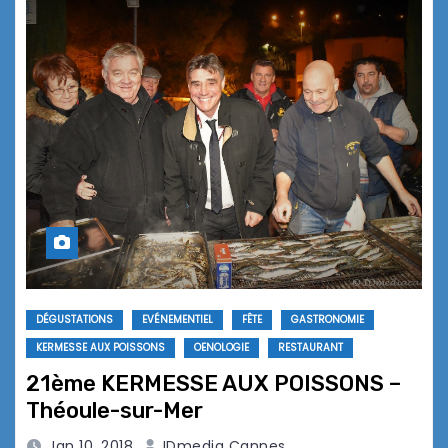
DÉGUSTATIONS
EVÉNEMENTIEL
FÊTE
GASTRONOMIE
KERMESSE AUX POISSONS
OENOLOGIE
RESTAURANT
21ème KERMESSE AUX POISSONS –
Théoule-sur-Mer
Jan 10, 2018
IDmedia Cannes