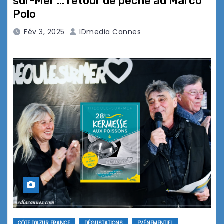
sur-Mer … retour de pêche au Marco
Polo
Fév 3, 2025
IDmedia Cannes
CÔTE D'AZUR FRANCE
DÉGUSTATIONS
EVÉNEMENTIEL