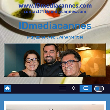
IDmediacannes
Magazine Web Evénementiel