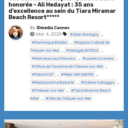
honorée – Ali Hedayat : 35 ans
d’excellence au sein du Tiara Miramar
Beach Resort*****
By
IDmedia Cannes
Mar 4, 2026
,
#Alain Montigny
,
#Dominique Baldini
#Espace Culturel de
,
,
Thèoule-sur-Mer
#Georges BOTELLA
,
,
#Kermesse aux Poissons
#Laurence Lovera
,
#Office de Tourisme de Thèoule-sur-Mer
,
,
#Patrick FLET
#Peter VAN SANTEN
,
,
#Restaurant Le Bistrot M
#Sabine Vultaggio
,
#Théoule-sur-Mer
#Tiara Miramar Beach
,
Hôtel
#Ville de Théoule-sur-Mer