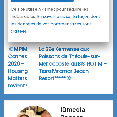
Ce site utilise Akismet pour réduire les
indésirables.
En savoir plus sur la façon dont
les données de vos commentaires sont
traitées
.
MIPIM
La 29e Kermesse aux
Navigation
Cannes
Poissons de Théoule-sur-
de
2026 –
Mer accoste au BISTROT M –
l’article
Housing
Tiara Miramar Beach
Matters
Resort*****
revient !
IDmedia