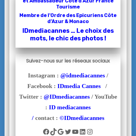
et
Ambassadeur Côte d’Azur France
Tourisme
Membre de l’Ordre des Epicuriens Côte
d’Azur & Monaco
IDmediacannes … Le choix des
mots, le chic des photos !
Suivez-nous sur les réseaux sociaux
Instagram :
@idmediacannes
/
Facebook :
IDmedia Cannes
/
Twitter :
@IDmediacannes
/ YouTube
:
ID mediacannes
/
contact :
©IDmediacannes
Facebook
TikTok
Google
Twitter
YouTube
LinkedIn
Instagram