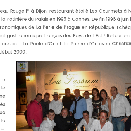
peau Rouge 1* à Dijon, restaurant étoilé Les Gourmets à
a Potinière du Palais en 1995 à Cannes. De fin 1996 à juin
astronomiques de
La
Perle de Prague
en République Tchèq
urant gastronomique français des Pays de L’Est ! Retour e
 cannois … La Poêle d’Or et La Palme d’Or avec
Christia
début 2000 .
vre
 le
ine
rès
vue
 la
le.