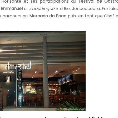
Horizonte et ses participations au
Festival de Gast
s
Emmanuel
a
» bourlingué «
à Rio, Jericoacoara, Fortale
au parcours au
Mercado da Boca
puis, en tant que Chef e