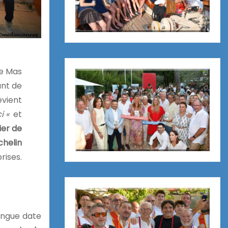
ce Mas
ant de
vient
i «
et
ier de
chelin
rises.
ongue date