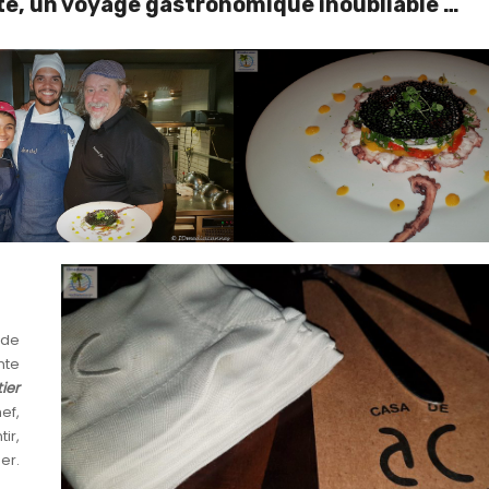
e, un voyage gastronomique inoubliable …
 de
ante
ier
ef,
ir,
er.