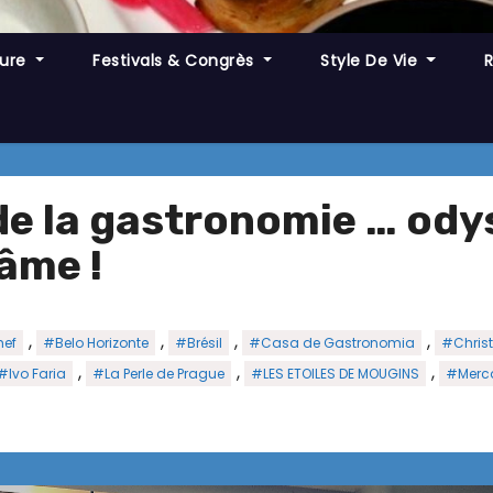
ture
Festivals & Congrès
Style De Vie
de la gastronomie … ody
’âme !
,
,
,
,
ef
#Belo Horizonte
#Brésil
#Casa de Gastronomia
#Christ
,
,
,
#Ivo Faria
#La Perle de Prague
#LES ETOILES DE MOUGINS
#Merc