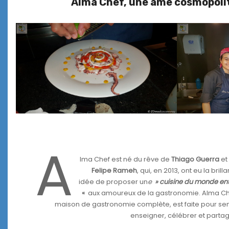
Alma Chef, une âme cosmopolit
A
lma Chef est né du rêve de
Thiago Guerra
et
Felipe Rameh
, qui, en 2013, ont eu la brill
idée de proposer un
e
» cuisine du monde ent
«
aux amoureux de la gastronomie. Alma Ch
maison de gastronomie complète, est faite pour sent
enseigner, célébrer et partag