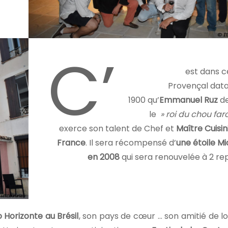
C’
est dans 
Provençal dat
1900 qu’
Emmanuel Ruz
de
le
» roi du chou farc
exerce son talent de Chef et
Maître Cuisin
France
. Il sera récompensé d’
une étoile Mi
en 2008
qui sera renouvelée à 2 rep
o Horizonte au Brésil
, son pays de cœur … son amitié de l