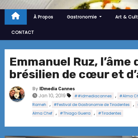
À Propos
Gastronomie
Art & Cul
CONTACT
Emmanuel Ruz, l’âme 
brésilien de cœur et d
By
IDmedia Cannes
Jan 10, 2019
,
##idmediacannes
#Alma Ch
,
,
Rameh
#Festival de Gastronomie de Tiradentes
,
,
Alma Chef
#Thiago Guerra
#Tiradentes