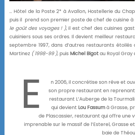
… Hôtel de la Poste 2* à Avallon, Hostellerie du Cha
puis il prend son premier poste de chef de cuisine à l
le goût des voyages ! )
, il est chef des cuisines g
cuisiniers sous ses ordres. Il devient meilleur resta
septembre 1997, dans d’autres restaurants étoilés
Martinez
( 1998-99 )
, puis
Michel Bigot
au Royal Gray 
E
n 2006, il concrétise son rêve et ou
son propre restaurant en reprenant
restaurant L’Auberge de la Tourmal
qui devient
Lou Fassum
à Grasse, p
de Plascassier, restaurant qui offre une 
imprenable sur le massif de l’Esterel, Grasse et
baie de Théou