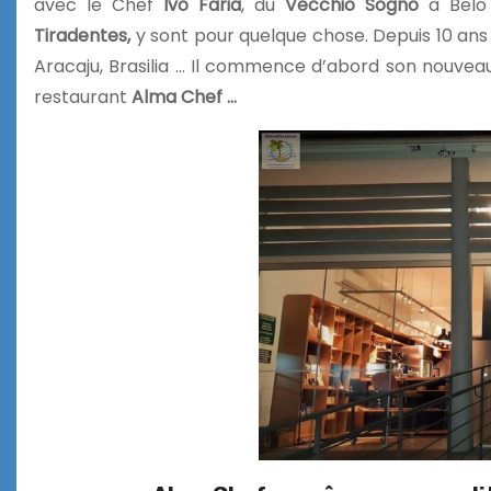
avec le Chef
Ivo Faria
, du
Vecchio Sogno
à Belo 
Tiradentes,
y sont pour quelque chose. Depuis 10 an
Aracaju, Brasilia … Il commence d’abord son nouve
restaurant
Alma Chef …