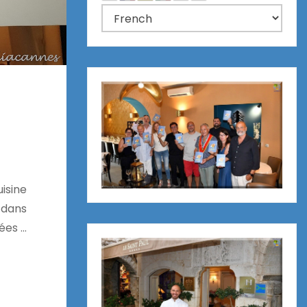
isine
 dans
ées …