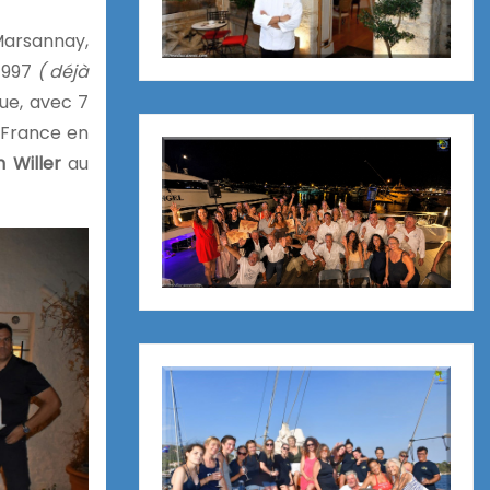
 Marsannay,
 1997
( déjà
ue, avec 7
n France en
n Willer
au