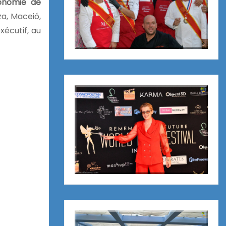
ronomie de
za, Maceió,
xécutif, au