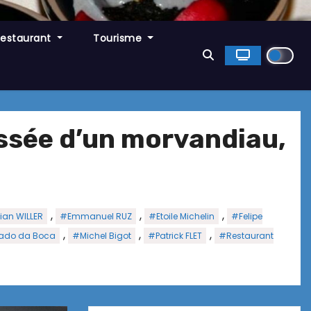
Restaurant
Tourisme
ssée d’un morvandiau,
,
,
,
ian WILLER
#Emmanuel RUZ
#Etoile Michelin
#Felipe
,
,
,
ado da Boca
#Michel Bigot
#Patrick FLET
#Restaurant