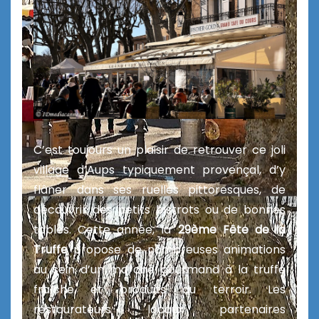
C’est toujours un plaisir de retrouver ce joli
village d’Aups typiquement provençal, d’y
flâner dans ses ruelles pittoresques, de
découvrir des petits bistrots ou de bonnes
tables. Cette année, la
29ème Fête de la
Truffe
propose de nombreuses animations
au sein d’un marché gourmand à la truffe
fraîche et
produits du terroir.
Les
restaurateurs locaux partenaires