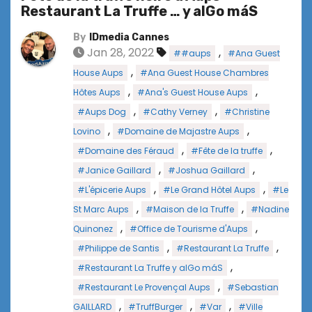
Restaurant La Truffe … y alGo máS
By
IDmedia Cannes
Jan 28, 2022
,
##aups
#Ana Guest
,
House Aups
#Ana Guest House Chambres
,
,
Hôtes Aups
#Ana's Guest House Aups
,
,
#Aups Dog
#Cathy Verney
#Christine
,
,
Lovino
#Domaine de Majastre Aups
,
,
#Domaine des Féraud
#Fête de la truffe
,
,
#Janice Gaillard
#Joshua Gaillard
,
,
#L'épicerie Aups
#Le Grand Hôtel Aups
#Le
,
,
St Marc Aups
#Maison de la Truffe
#Nadine
,
,
Quinonez
#Office de Tourisme d'Aups
,
,
#Philippe de Santis
#Restaurant La Truffe
,
#Restaurant La Truffe y alGo máS
,
#Restaurant Le Provençal Aups
#Sebastian
,
,
,
GAILLARD
#TruffBurger
#Var
#Ville