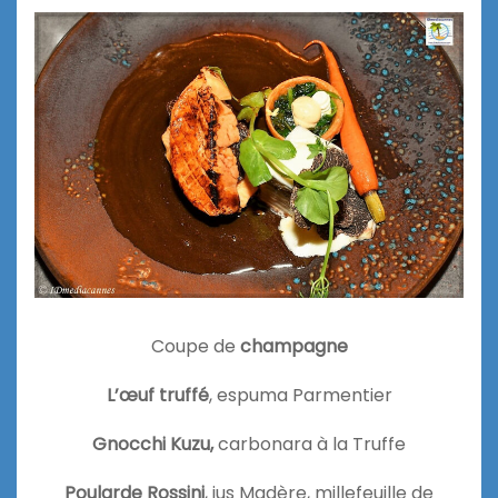
Coupe de
champagne
L’œuf truffé
, espuma Parmentier
Gnocchi Kuzu,
carbonara à la Truffe
Poularde Rossini
, jus Madère, millefeuille de