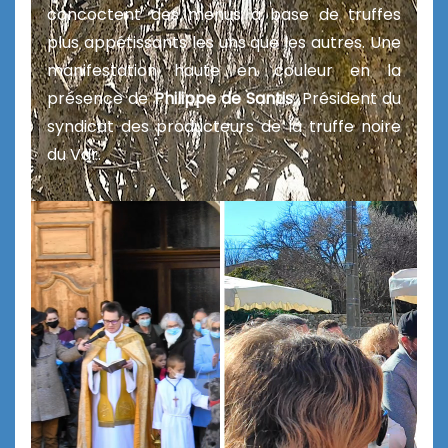
concoctent des menus
à base de truffes
plus appétissants les uns que les autres. Une
manifestation haute en couleur en la
présence de
Philippe de Santis
, Président du
syndicat des producteurs de la truffe noire
du Var.