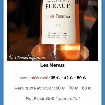
Les Menus
Menu al
G
o má
S
:
35 €
–
42 €
–
50 €
Menu truffe et caviar :
60 €
–
70 €
–
80 €
Plat Plaisir
35 €
( plat truffé )