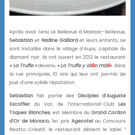
Après avoir tenu Le Bellevue à Moissac-Bellevue,
Sebastian
et
Nadine Gaillard
et leurs enfants, se
sont installés dans le village d’Aups, capitale du
diamant noir. Ils ont ouvert en 2012 le restaurant
« La Truffe »
devenu
« La Truffe y al
G
o má
S
«
dans
la rue principale, 10 ans qui leur ont permis de
jouir d’une solide réputation.
Sebastian
fait partie des
Disciples d’Auguste
Escoffier
du Var, de l’International-Club
Les
Toques Blanches
, est Membre du
Grand Cordon
d’Or de Monaco,
1er prix
Agecotel
au Concours
Risotto Créatif, le restaurant détient le label
”