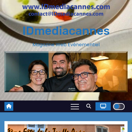
IDmediacannes
Magazine Web Evénementiel