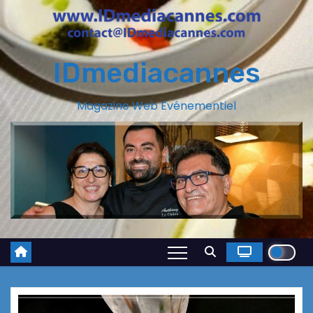
IDmediacannes
Magazine Web Evénementiel