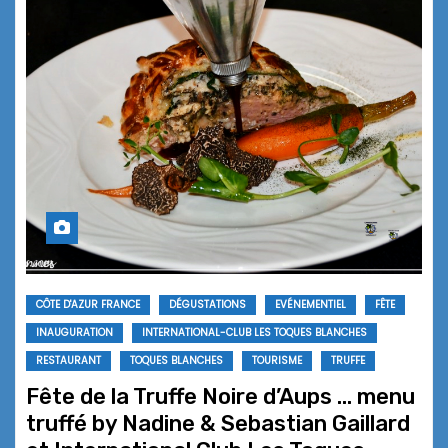
CÔTE D'AZUR FRANCE
DÉGUSTATIONS
EVÉNEMENTIEL
FÊTE
INAUGURATION
INTERNATIONAL-CLUB LES TOQUES BLANCHES
RESTAURANT
TOQUES BLANCHES
TOURISME
TRUFFE
Fête de la Truffe Noire d’Aups … menu
truffé by Nadine & Sebastian Gaillard