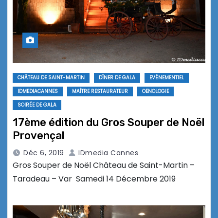
CHÂTEAU DE SAINT-MARTIN
DÎNER DE GALA
EVÉNEMENTIEL
IDMEDIACANNES
MAÎTRE RESTAURATEUR
OENOLOGIE
SOIRÉE DE GALA
17ème édition du Gros Souper de Noël
Provençal
Déc 6, 2019
IDmedia Cannes
Gros Souper de Noël Château de Saint-Martin –
Taradeau – Var Samedi 14 Décembre 2019