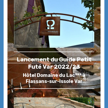
Lancement du Guide Petit
Futé Var 2022/23
Hôtel Domaine du Lac*** à
Flassans-sur-Issole Var