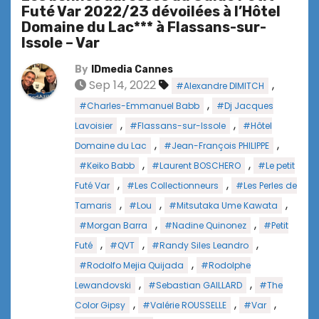
Futé Var 2022/23 dévoilées à l’Hôtel
Domaine du Lac*** à Flassans-sur-
Issole – Var
By
IDmedia Cannes
Sep 14, 2022
,
#Alexandre DIMITCH
,
#Charles-Emmanuel Babb
#Dj Jacques
,
,
Lavoisier
#Flassans-sur-Issole
#Hôtel
,
,
Domaine du Lac
#Jean-François PHILIPPE
,
,
#Keiko Babb
#Laurent BOSCHERO
#Le petit
,
,
Futé Var
#Les Collectionneurs
#Les Perles de
,
,
,
Tamaris
#Lou
#Mitsutaka Ume Kawata
,
,
#Morgan Barra
#Nadine Quinonez
#Petit
,
,
,
Futé
#QVT
#Randy Siles Leandro
,
#Rodolfo Mejia Quijada
#Rodolphe
,
,
Lewandovski
#Sebastian GAILLARD
#The
,
,
,
Color Gipsy
#Valérie ROUSSELLE
#Var