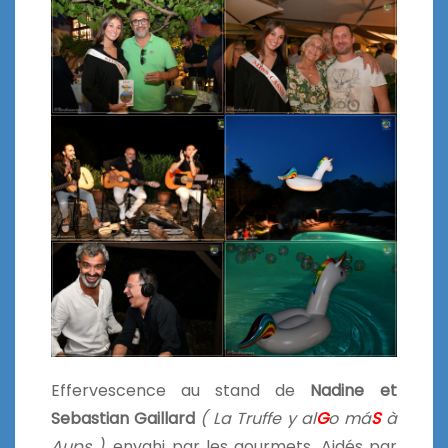
Effervescence au stand de
Nadine et
Sebastian Gaillard
( La Truffe y al
G
o má
S
à
Aups )
, envahi par les gourmets. Aidés par