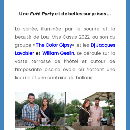
Une
Futé Party
et de belles surprises …
La soirée, illuminée par le sourire et la
beauté de
Lou,
Miss Cassis 2022, au son du
groupe
«
The Color Gipsy
«
et les
Dj Jacques
Lavoisier
et
William Geslin
,
se déroule sur la
vaste terrasse de l’hôtel et autour de
l’imposante piscine ovale où flottent une
licorne et une centaine de ballons.