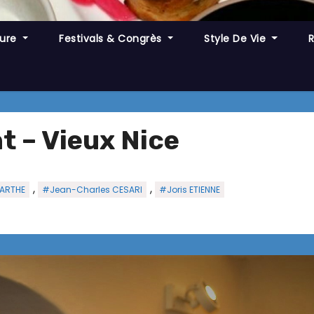
ture
Festivals & Congrès
Style De Vie
t – Vieux Nice
,
,
BARTHE
#Jean-Charles CESARI
#Joris ETIENNE