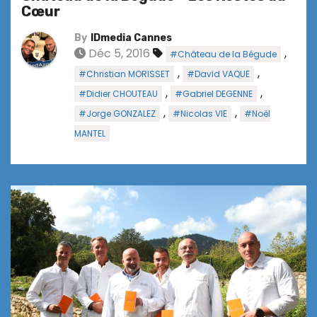
Cœur
By
IDmedia Cannes
Déc 5, 2016
,
#Château de la Bégude
,
,
#Christian MORISSET
#David VAQUE
,
,
#Didier CHOUTEAU
#Gabriel DEGENNE
,
,
#Jorge GONZALEZ
#Nicolas VIE
#Noël
MANTEL