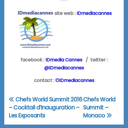
***
site web :
IDmediacannes
facebook :
IDmedia Cannes
/ twitter :
@IDmediacannes
contact :
©IDmediacannes
Chefs World Summit 2016
Chefs World
Navigation
– Cocktail d’Inauguration –
Summit –
de
Les Exposants
Monaco
l’article