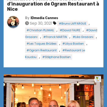
d’inauguration de Ogram Restaurant à
Nice
By
IDmedia Cannes
Sep 30, 2021
,
#Bruno LAFFARGUE
,
,
#Christian PLUMAIL
#David FAURE
#David
,
,
,
Graziani
#Franck MARTIN
#Léa Graziani
,
,
#Les Toques Brûlées
#Liliya Bastien
,
#Ogram Restaurant
#Restaurant Le
,
Koudou
#Stéphane Bastien