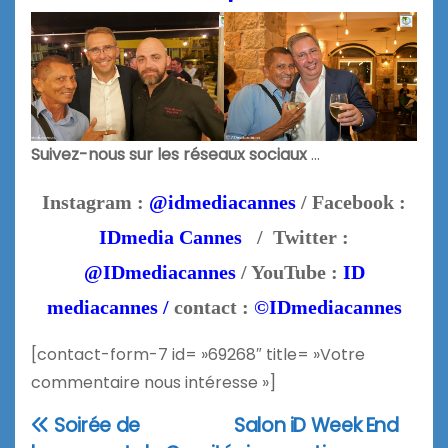
Suivez-nous sur les réseaux sociaux
…
Instagram :
@idmediacannes
/ Facebook :
IDmedia Cannes
/ Twitter :
@IDmediacannes
/ YouTube :
ID
mediacannes /
contact :
©IDmediacannes
[contact-form-7 id= »69268″ title= »Votre
commentaire nous intéresse »]
Soirée de
Salon iD Week End
Navigation