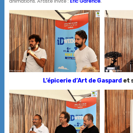
animations. Artiste invité :
Eric Garence
.
L’épicerie d’Art de Gaspard
et 