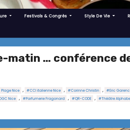
ture
Festivals & Congrès
Style De Vie
e-matin … conférence de
,
,
,
 Plage Nice
#CCI italienne Nice
#Corinne Christin
#Eric Garenc
,
,
,
OGC Nice
#Parfumerie Fragonard
#QR-CODE
#Théâtre Alphabe