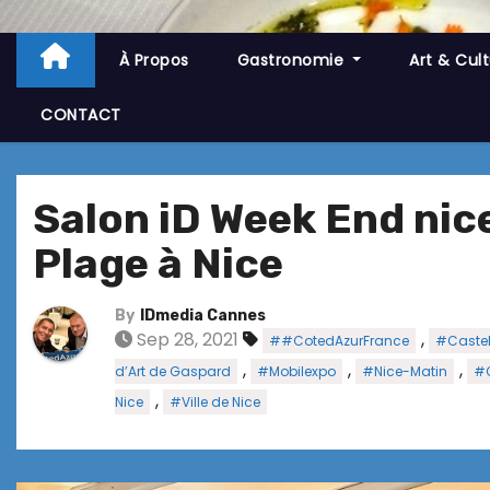
À Propos
Gastronomie
Art & Cul
CONTACT
Salon iD Week End nic
Plage à Nice
By
IDmedia Cannes
Sep 28, 2021
,
##CotedAzurFrance
#Castel
,
,
,
d’Art de Gaspard
#Mobilexpo
#Nice-Matin
#
,
Nice
#Ville de Nice