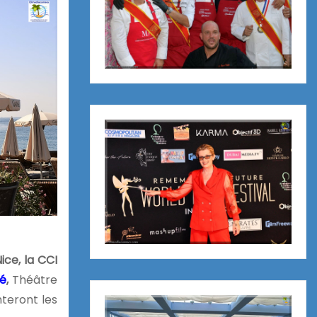
ce, la CCI
té
,
Théâtre
teront les