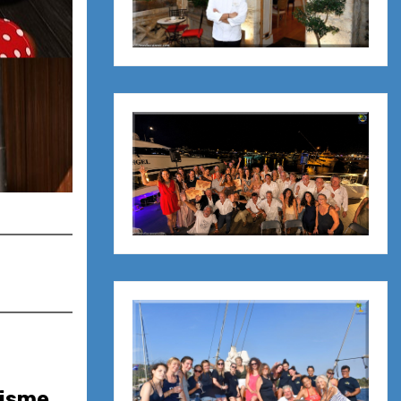
risme,