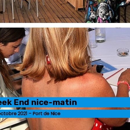
eek End nice-matin
octobre 2021 – Port de Nice