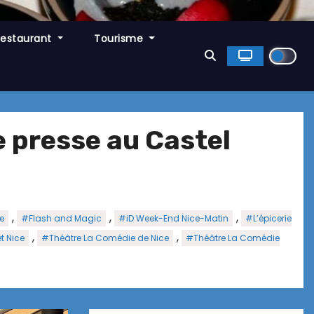
Restaurant
Tourisme
 presse au Castel
,
,
,
e
#Flash and Magic
#iD Week-End Nice-Matin
#L’épicerie
,
,
t Nice
#Théâtre La Comédie de Nice
#Théâtre La Comédie