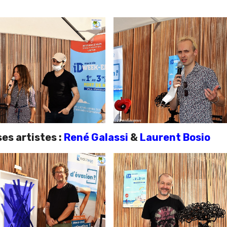
ses artistes :
René Galassi
&
Laurent Bosio