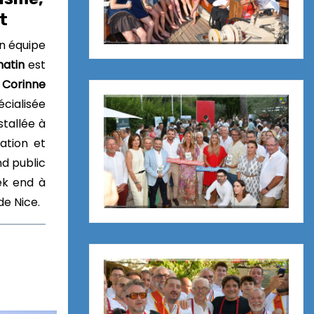
t
n équipe
matin
est
r
Corinne
cialisée
stallée à
ation et
nd public
ek end à
de Nice.