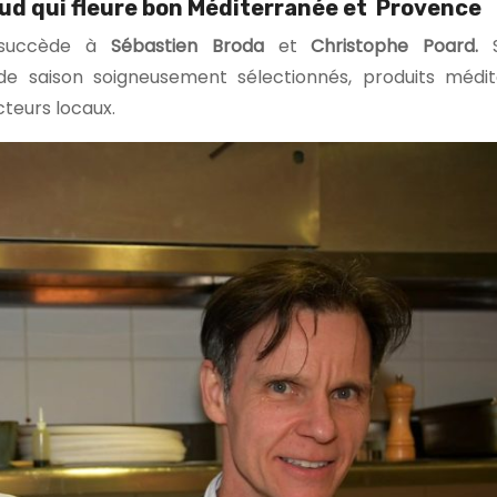
ud qui fleure bon Méditerranée et Provence
 succède à
Sébastien Broda
et
Christophe Poard.
S
e saison soigneusement sélectionnés, produits médi
cteurs locaux.