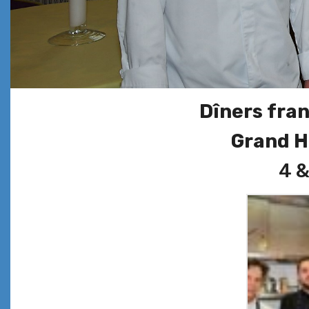
Dîners fra
Grand H
4 &