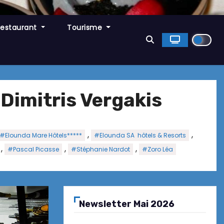
Restaurant
Tourisme
Dimitris Vergakis
,
,
#Elounda Mare Hôtels*****
#Elounda SA hôtels & Resorts
,
,
,
#Pascal Picasse
#Stéphanie Nardot
#Zoro Léa
Newsletter Mai 2026