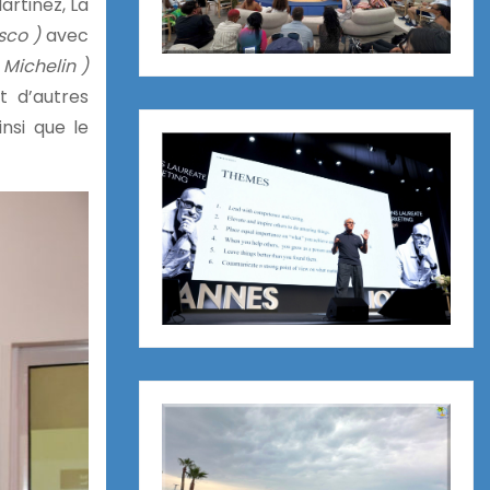
artinez, La
sco )
avec
é Michelin )
t d’autres
insi que le