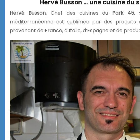
Hervé Busson … une cuisine du s
Hervé Busson,
Chef des cuisines du
Park 45
,
méditerranéenne est sublimée par des produits d
provenant de France, d’Italie, d’Espagne et de produ