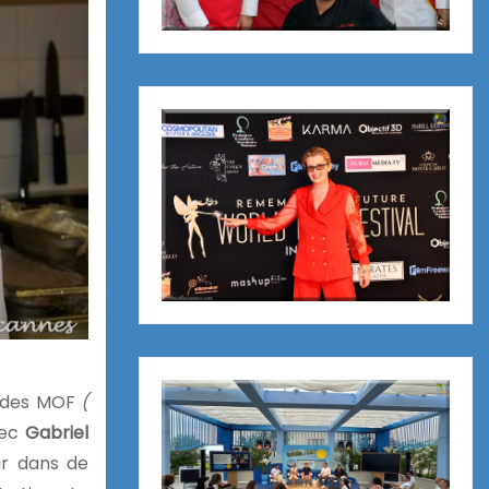
u des MOF
(
ec
Gabriel
ur dans de