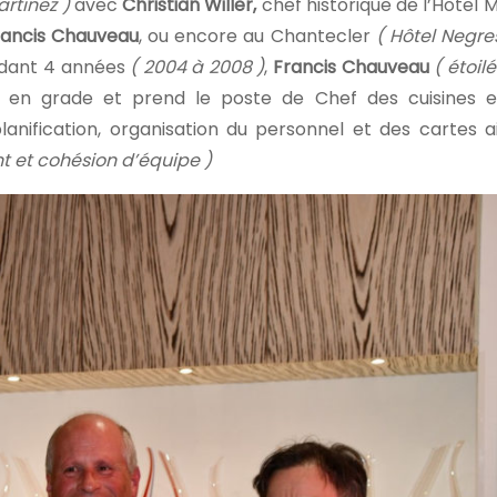
artinez )
avec
Christian Willer,
chef historique de l’Hôtel M
ancis Chauveau
, ou encore au Chantecler
( Hôtel Negre
endant 4 années
( 2004 à 2008 )
,
Francis Chauveau
( étoil
 en grade et prend le poste de Chef des cuisines e
lanification, organisation du personnel et des cartes a
t et cohésion d’équipe )