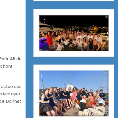
Park 45 du
échant.
fectué des
s Metayer.
ice Donnet