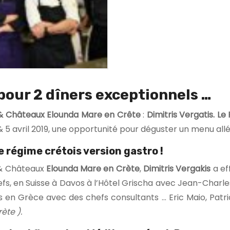
pour 2 dîners exceptionnels …
s & Châteaux Elounda Mare en Crête
:
Dimitris Vergatis.
Le 
 & 5 avril 2019, une opportunité pour déguster un menu all
e régime crétois version gastro !
 & Châteaux
Elounda Mare en Crète
,
Dimitris Vergakis
a ef
s, en Suisse à Davos à l’Hôtel Grischa avec Jean-Charle
s en Grèce avec des chefs consultants … Eric Maio, Patr
ète ).