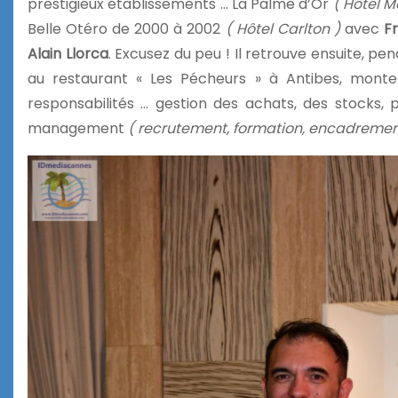
prestigieux établissements … La Palme d’Or
( Hôtel M
Belle Otéro de 2000 à 2002
( Hôtel Carlton )
avec
Fr
Alain Llorca
. Excusez du peu ! Il retrouve ensuite, p
au restaurant « Les Pécheurs » à Antibes, monte
responsabilités … gestion des achats, des stocks, p
management
( recrutement, formation, encadremen