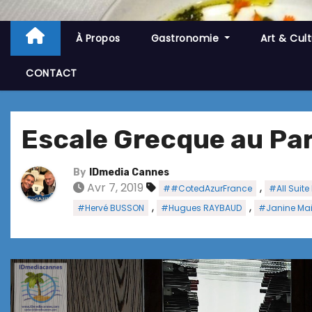
À Propos
Gastronomie
Art & Cul
CONTACT
Escale Grecque au Par
By
IDmedia Cannes
Avr 7, 2019
,
##CotedAzurFrance
#All Suite
,
,
#Hervé BUSSON
#Hugues RAYBAUD
#Janine Mai