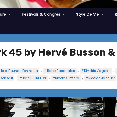
ture
Festivals & Congrès
Style De Vie
k 45 by Hervé Busson & 
,
,
,
 Hôtel Elounda Péninsula
#Babis Papadatos
#Dimitris Vergakis
,
,
,
sonseul
#Joris LE BRETON
#Nicolas Frétard
#Nicolas Jacquet