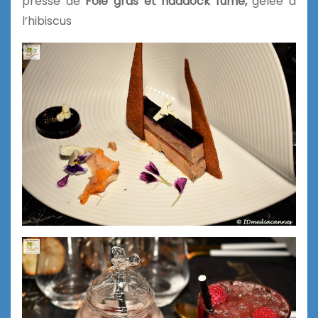
pressé de
Foie gras et haddock fumé,
gelée à
l’hibiscus