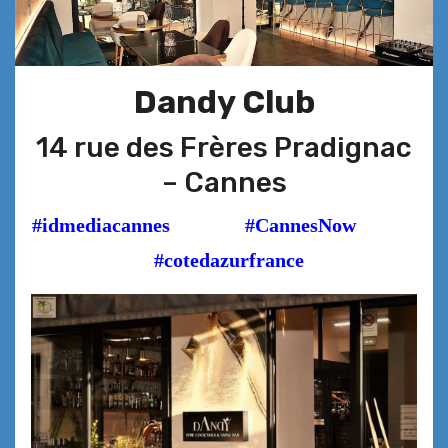
Dandy Club
14 rue des Frères Pradignac
– Cannes
#idmediacannes
#CannesNow
#cotedazurfrance