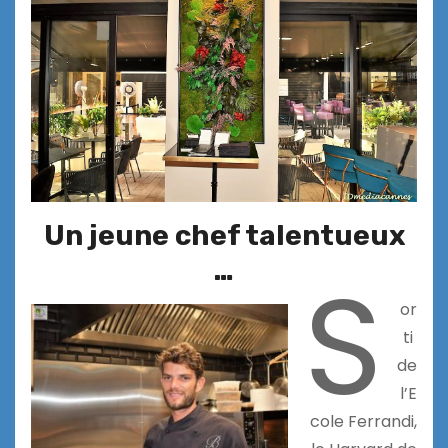
Un jeune chef talentueux
S
…
or
ti
de
l’E
cole Ferrandi,