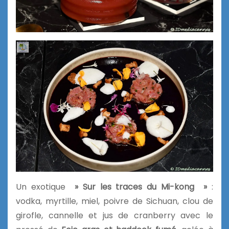
Un exotique
» Sur les traces du Mi-kong »
:
vodka, myrtille, miel, poivre de Sichuan, clou de
girofle, cannelle et jus de cranberry avec le