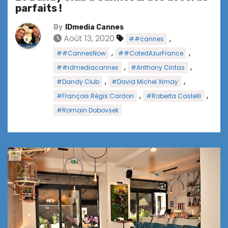
parfaits !
By
IDmedia Cannes
Août 13, 2020
,
##cannes
,
,
##CannesNow
##CotedAzurFrance
,
,
##idmediacannes
#Anthony Cintas
,
,
#Dandy Club
#David Michel Ximay
,
,
#François Régis Cardon
#Roberta Castelli
#Romain Dobovsek