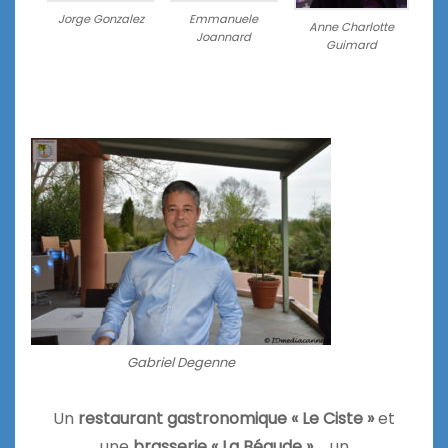
Jorge Gonzalez
Emmanuele
Anne Charlotte
Joannard
Guimard
Gabriel Degenne
Un
restaurant gastronomique
« Le Ciste »
et
une
brasserie
« La Bégude »
… un