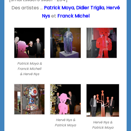
Des artistes …
Patrick Moya
,
Didier Triglia
,
Hervé
Nys
et
Franck Michel
Patrick Moya &
Franck Michell
& Hervé Nys
Hervé Nys &
Hervé Nys &
Patrick Moya
Patrick Moya