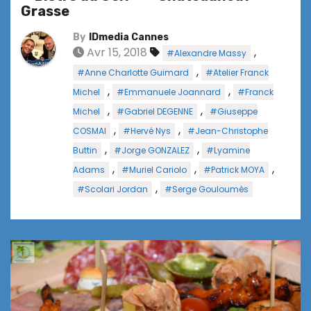
Grasse
By
IDmedia Cannes
Avr 15, 2018
,
#Alexandre Massy
,
#Anne Charlotte Guimard
#Atelier Franck
,
,
Michel
#Emmanuele Joannard
#Franck
,
,
Michel
#Gabriel DEGENNE
#Giuseppe
,
,
COSMAI
#Hervé Nys
#Jean-Christophe
,
,
Buttin
#Jorge GONZALEZ
#Lyamine
,
,
,
Adams
#Muriel Cariolo
#Patrick MOYA
,
#Scolari Jordan
#Serge Gouloumès