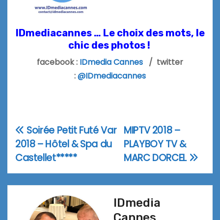
IDmediacannes … Le choix des mots, le
chic des photos !
facebook :
IDmedia Cannes
/ twitter
:
@IDmediacannes
Soirée Petit Futé Var
MIPTV 2018 –
Navigation
2018 – Hôtel & Spa du
PLAYBOY TV &
de
Castellet*****
MARC DORCEL
l’article
IDmedia
Cannes