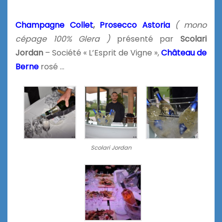
Champagne Collet
,
Prosecco Astoria
( mono
cépage 100% Glera )
présenté par
Scolari
Jordan
– Société « L’Esprit de Vigne »,
Château de
Berne
rosé …
Scolari Jordan