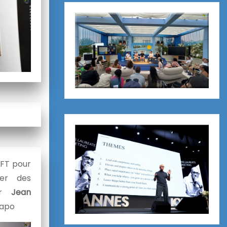
NFT pour
cer des
par
Jean
iapo