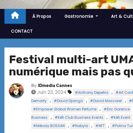
À Propos
Gastronomie
Art & Cul
CONTACT
Festival multi-art UMA
numérique mais pas qu
By
IDmedia Cannes
Juin 23, 2024
,
#Anthony Depetris
#Art Con
,
,
,
Demarty
#David Djiango
#David Mascarel
#
,
#Empower Global Women Perfume
#Eric Garence
,
,
Business
#Kéfi Club Business Events
#Kéfi Event
,
,
,
#Mélody BOSSAN
#Nabyla
#NFT
#Polina Tu