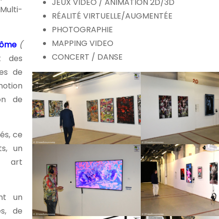
JEUX VIDEO / ANIMATION 2D/3D
 Multi-
RÉALITÉ VIRTUELLE/AUGMENTÉE
PHOTOGRAPHIE
MAPPING VIDEO
 Dôme
(
CONCERT / DANSE
t des
ses de
motion
ion de
és, ce
ts, un
, art
ent un
es, de