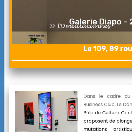
Galerie Diapo – 
Le 109, 89 ro
Dans le cadre du f
Business Club, Le Dôm
Pôle de Culture Cont
proposent de plonger
mutations artisti