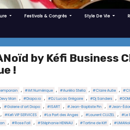
ture
Festivals & Congrès
Style De Vie
Noïd by Kéfi Business Cl
e !
,
,
,
,
temporain
#Art Numérique
#Aurélio Stella
#Claire Autie
#Cl
,
,
,
,
Devy Man
#Diapo.io
#DJ Lucas Grégoire
#Dj Sanders
#DO
,
,
,
,
#Galerie d’art Diapo
#ISART
#Jean-Baptiste Pin
#Jean-Édo
,
,
,
,
#Kefi VIP SERVICES
#La Part des Anges
#Laurent CLUZEL
#Le 
,
,
,
,
ran
#Rose Fall
#Stéphanie HENNAU
#Tartine de Kiff
#UMANo