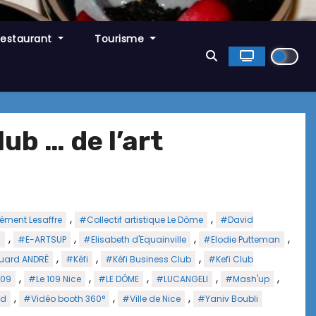
Restaurant
Tourisme
ub … de l’art
,
,
ément Lesaffre
#Collectif artistique Le Dôme
#David
,
,
,
,
M
#E-ARTSUP
#Elisabeth d'Equainville
#Elodie Putteman
,
,
,
uard ANDRÉ
#Kéfi
#Kéfi Business Club
#Kefi Club
,
,
,
,
,
109
#Le 109 Nice
#LE DÔME
#LUCANGELI
#Mash'up
,
,
,
ïd
#Vidéo booth 360°
#Ville de Nice
#Yaniv Boubli