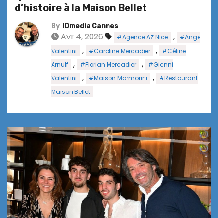
d’histoire à la Maison Bellet
By
IDmedia Cannes
Avr 4, 2026
,
#Agence AZ Nice
#Ange
,
,
Valentini
#Caroline Mercadier
#Céline
,
,
Arnulf
#Florian Mercadier
#Gianni
,
,
Valentini
#Maison Marmorini
#Restaurant
Maison Bellet