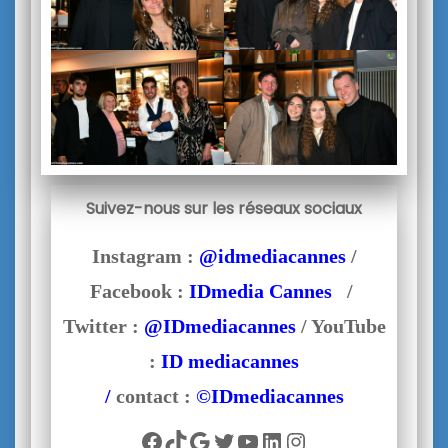
Suivez-nous sur les réseaux sociaux
Instagram :
@idmediacannes
/
Facebook :
IDmedia Cannes
/
Twitter :
@IDmediacannes
/ YouTube
:
ID mediacannes
/
contact :
©IDmediacannes
Facebook
TikTok
Google
Twitter
YouTube
LinkedIn
Instagram