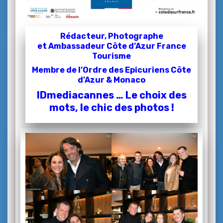
Rédacteur, Photographe
et
Ambassadeur Côte d’Azur France
Tourisme
Membre de l’Ordre des Epicuriens Côte
d’Azur & Monaco
IDmediacannes … Le choix des
mots, le chic des photos !