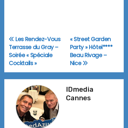
Les Rendez-Vous
« Street Garden
Navigation
Terrasse du Gray –
Party » Hôtel****
de
Soirée « Spéciale
Beau Rivage –
l’article
Cocktails »
Nice
IDmedia
Cannes