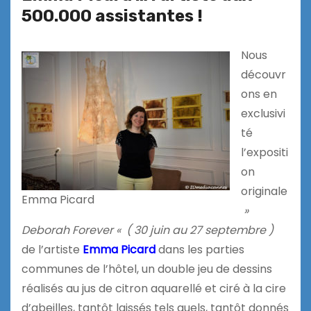
500.000 assistantes !
Nous
découvr
ons en
exclusivi
té
l’expositi
on
originale
Emma Picard
»
Deborah Forever «
( 30 juin au 27 septembre )
de l’artiste
Emma Picard
dans les parties
communes de l’hôtel, un double jeu de dessins
réalisés au jus de citron aquarellé et ciré à la cire
d’abeilles, tantôt laissés tels quels, tantôt donnés