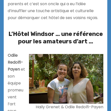
parents et c’est son oncle qui a eu l’idée
d’insuffler une touche artistique et culturelle
pour démarquer cet hôtel de ses voisins niçois.
L’Hôtel Windsor … une référence
pour les amateurs d’art …
Odile
Redolfi-
Payen
et
son
équipe
promeu
vent
l’art
Haily Grenet & Odile Redolfi-Payen
sous