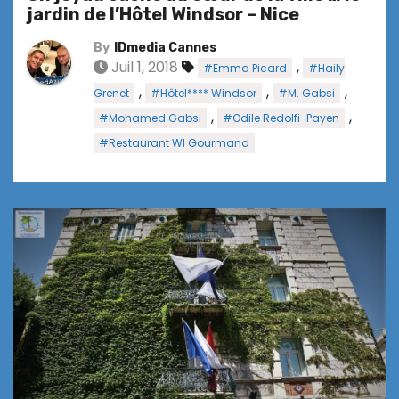
jardin de l’Hôtel Windsor – Nice
By
IDmedia Cannes
Juil 1, 2018
,
#Emma Picard
#Haily
,
,
,
Grenet
#Hôtel**** Windsor
#M. Gabsi
,
,
#Mohamed Gabsi
#Odile Redolfi-Payen
#Restaurant WI Gourmand