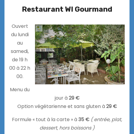
Restaurant WI Gourmand
Ouvert
du lundi
au
samedi,
de 19 h
00 à 22 h
00.
Menu du
jour à
29 €
Option végétarienne et sans gluten à
29 €
Formule « tout à la carte » à
35 €
( entrée, plat,
dessert, hors boissons )