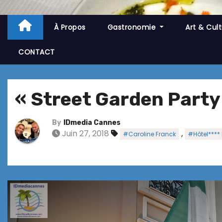
À Propos
Gastronomie
Art & Cul
CONTACT
« Street Garden Party 
By
IDmedia Cannes
Juin 27, 2018
,
#Caroline Franck
#Hôtel****