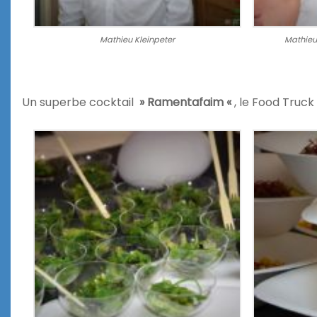
Mathieu Kleinpeter
Mathieu 
Un superbe cocktail
» Ramentafaim «
, le Food Truc