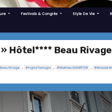
ture
Festivals & Congrès
Style De Vie
» Hôtel**** Beau Rivage
,
,
,
 Beau Rivage
#Ingrid Farrugia
#Mathieu KLEINPETER
#Mickaël M