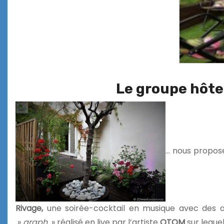
Le groupe hôtel
… nous propose
Rivage,
une soirée-cocktail en musique avec des 
»
graph
» réalisé en live par l’artiste
OTOM
sur lequel