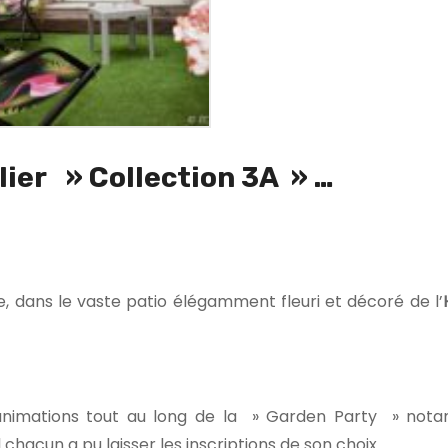
ier » Collection 3A » …
, dans le vaste patio élégamment fleuri et décoré de l’
animations tout au long de la » Garden Party » not
 chacun a pu laisser les inscriptions de son choix …