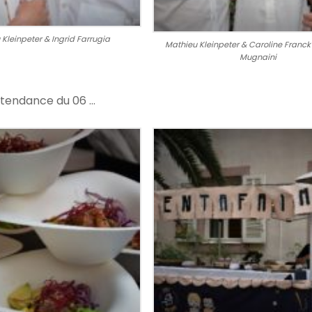
Kleinpeter & Ingrid Farrugia
Mathieu Kleinpeter & Caroline Franck
Mugnaini
k tendance du 06 …