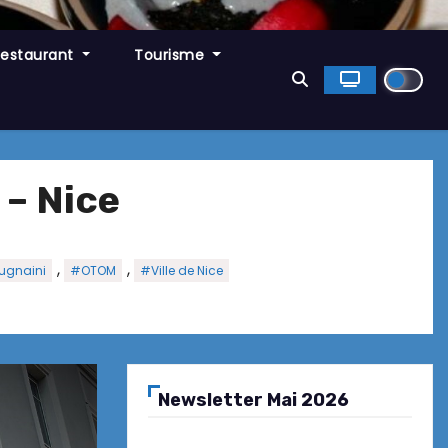
Restaurant
Tourisme
 – Nice
,
,
ugnaini
#OTOM
#Ville de Nice
Newsletter Mai 2026