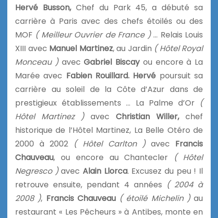
Hervé Busson,
Chef du Park 45, a débuté sa
carrière à Paris avec des chefs étoilés ou des
MOF
( Meilleur Ouvrier de France )
… Relais Louis
XIII avec
Manuel Martinez
, au Jardin
( Hôtel Royal
Monceau )
avec
Gabriel Biscay
ou encore à La
Marée avec
Fabien Rouillard.
Hervé
poursuit sa
carrière au soleil de la Côte d’Azur dans de
prestigieux établissements … La Palme d’Or
(
Hôtel Martinez )
avec
Christian Willer,
chef
historique de l’Hôtel Martinez, La Belle Otéro de
2000 à 2002
( Hôtel Carlton )
avec
Francis
Chauveau
, ou encore au Chantecler
( Hôtel
Negresco )
avec
Alain Llorca
. Excusez du peu ! Il
retrouve ensuite, pendant 4 années
( 2004 à
2008 )
,
Francis Chauveau
( étoilé Michelin )
au
restaurant « Les Pêcheurs » à Antibes, monte en