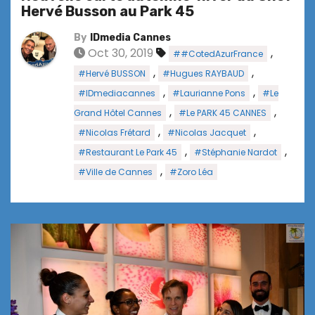
Hervé Busson au Park 45
By
IDmedia Cannes
Oct 30, 2019
,
##CotedAzurFrance
,
,
#Hervé BUSSON
#Hugues RAYBAUD
,
,
#IDmediacannes
#Laurianne Pons
#Le
,
,
Grand Hôtel Cannes
#Le PARK 45 CANNES
,
,
#Nicolas Frétard
#Nicolas Jacquet
,
,
#Restaurant Le Park 45
#Stéphanie Nardot
,
#Ville de Cannes
#Zoro Léa