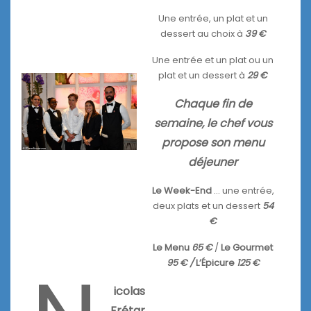
Une entrée, un plat et un
dessert au choix à
39 €
Une entrée et un plat ou un
plat et un dessert à
29 €
Chaque fin de
semaine, le chef vous
propose son menu
déjeuner
Le Week-End
… une entrée,
deux plats et un dessert
54
€
Le Menu
65 €
/
Le Gourmet
95 € /
L’Épicure
125 €
icolas
Frétar