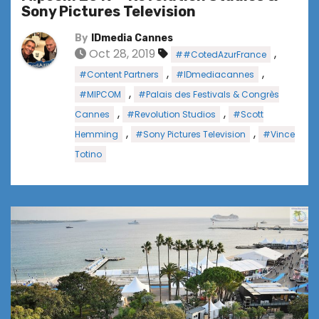
Sony Pictures Television
By
IDmedia Cannes
Oct 28, 2019
,
##CotedAzurFrance
,
,
#Content Partners
#IDmediacannes
,
#MIPCOM
#Palais des Festivals & Congrès
,
,
Cannes
#Revolution Studios
#Scott
,
,
Hemming
#Sony Pictures Television
#Vince
Totino