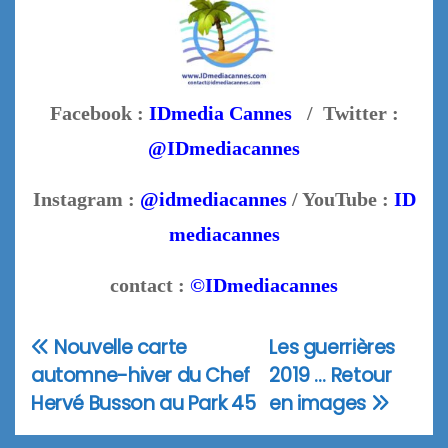
Facebook :
IDmedia Cannes
/ Twitter :
@IDmediacannes
Instagram :
@idmediacannes
/ YouTube :
ID
mediacannes
contact :
©IDmediacannes
Nouvelle carte
Les guerrières
Navigation
automne-hiver du Chef
2019 … Retour
de
Hervé Busson au Park 45
en images
l’article