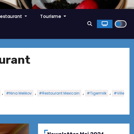
Restaurant
Tourisme
aurant
,
,
,
,
#Nina Melikov
#Restaurant Mexicain
#Tigermilk
#Ville