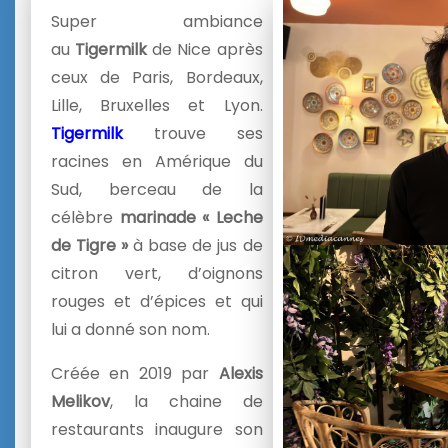
Super ambiance
au
Tigermilk
de Nice après
ceux de Paris, Bordeaux,
Lille, Bruxelles et Lyon.
Tigermilk
trouve ses
racines en Amérique du
Sud, berceau de la
célèbre
marinade « Leche
de Tigre »
à base de jus de
citron vert, d’oignons
rouges et d’épices et qui
lui a donné son nom.
C
réée en 2019 par
Alexis
Melikov
, la chaine de
restaurants inaugure son