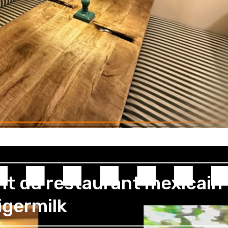
nt du restaurant mexicain
igermilk