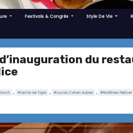
ture
Festivals & Congrès
Style De Vie
 d’inauguration du rest
Nice
,
,
,
Bosch
#Leche de Tigre
#Lucas Cohen Aubier
#Matthew Pellicer