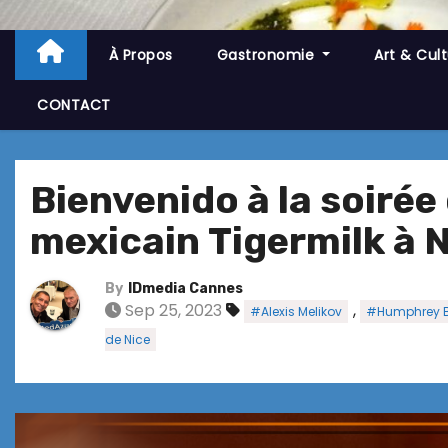
À Propos
Gastronomie
Art & Cul
CONTACT
Bienvenido à la soirée
mexicain Tigermilk à 
By
IDmedia Cannes
Sep 25, 2023
,
#Alexis Melikov
#Humphrey 
de Nice