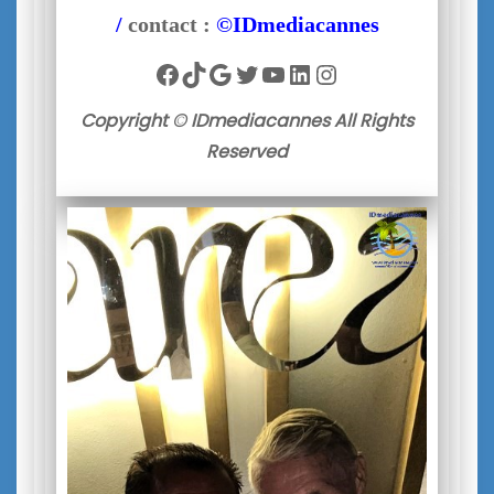
/
contact :
©IDmediacannes
Facebook
TikTok
Google
Twitter
YouTube
LinkedIn
Instagram
Copyright © IDmediacannes All Rights
Reserved