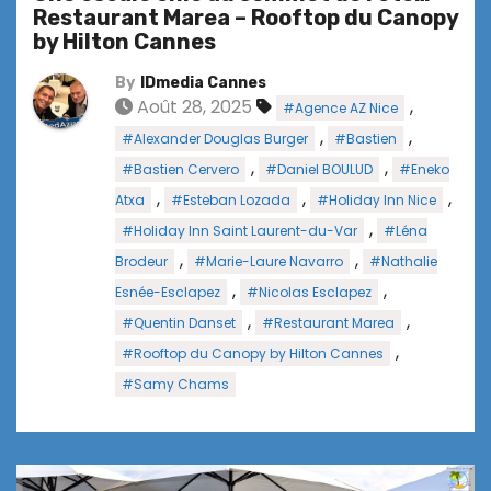
Restaurant Marea – Rooftop du Canopy
by Hilton Cannes
By
IDmedia Cannes
Août 28, 2025
,
#Agence AZ Nice
,
,
#Alexander Douglas Burger
#Bastien
,
,
#Bastien Cervero
#Daniel BOULUD
#Eneko
,
,
,
Atxa
#Esteban Lozada
#Holiday Inn Nice
,
#Holiday Inn Saint Laurent-du-Var
#Léna
,
,
Brodeur
#Marie-Laure Navarro
#Nathalie
,
,
Esnée-Esclapez
#Nicolas Esclapez
,
,
#Quentin Danset
#Restaurant Marea
,
#Rooftop du Canopy by Hilton Cannes
#Samy Chams