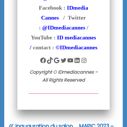
Facebook :
IDmedia
Cannes
/ Twitter
:
@IDmediacannes
/
YouTube :
ID mediacannes
/
contact :
©IDmediacannes
Facebook
TikTok
Google
Twitter
YouTube
LinkedIn
Instagram
Copyright © IDmediacannes –
All Rights Reserved
Inauguration du salon
MAPIC 2023 –