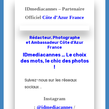
IDmediacannes – Partenaire
Officiel
Côte d’Azur France
Rédacteur, Photographe
et
Ambassadeur Côte d’Azur
France
IDmediacannes … Le choix
des mots, le chic des photos
!
Suivez-nous sur les réseaux
sociaux
…
Instagram
:
@idmediacannes
/