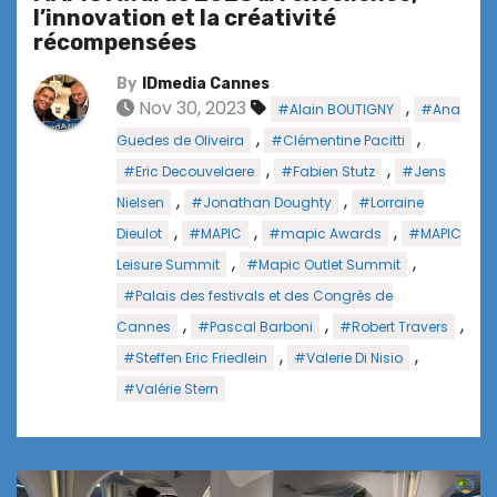
l’innovation et la créativité
récompensées
By
IDmedia Cannes
Nov 30, 2023
,
#Alain BOUTIGNY
#Ana
,
,
Guedes de Oliveira
#Clémentine Pacitti
,
,
#Eric Decouvelaere
#Fabien Stutz
#Jens
,
,
Nielsen
#Jonathan Doughty
#Lorraine
,
,
,
Dieulot
#MAPIC
#mapic Awards
#MAPIC
,
,
Leisure Summit
#Mapic Outlet Summit
#Palais des festivals et des Congrès de
,
,
,
Cannes
#Pascal Barboni
#Robert Travers
,
,
#Steffen Eric Friedlein
#Valerie Di Nisio
#Valérie Stern