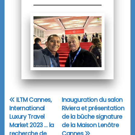
ILTM Cannes,
Inauguration du salon
Navigation
International
Riviera et présentation
de
Luxury Travel
de la bûche signature
l’article
Market 2023 … la
de la Maison Lenôtre
recherche de
Cannes