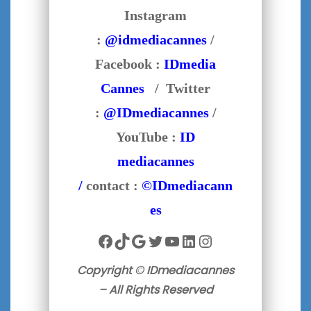
Instagram
:
@idmediacannes
/
Facebook :
IDmedia
Cannes
/ Twitter
:
@IDmediacannes
/
YouTube :
ID
mediacannes
/
contact :
©IDmediacann
es
Facebook
TikTok
Google
Twitter
YouTube
LinkedIn
Instagram
Copyright © IDmediacannes
– All Rights Reserved