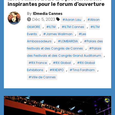
inspirantes pour le forum d’ouverture
By
IDmedia Cannes
Déc 5, 2023
,
#Aaron Lau
#Alison
,
,
,
GILMORE
#ILTM
#ILTM Cannes
#ILTM
,
,
Events
#James Wallman
#Les
,
,
Ambassadeurs
#LOMBARDIA
#Palais des
,
festivals et des Congrès de Cannes
#Palais
,
des Festivals et des Congrès Grand Auditorium
,
,
#RX France
#RX Global
#RX Global
,
,
,
Exhibitions
#RXEXPO
#Tina Fordham
#Ville de Cannes