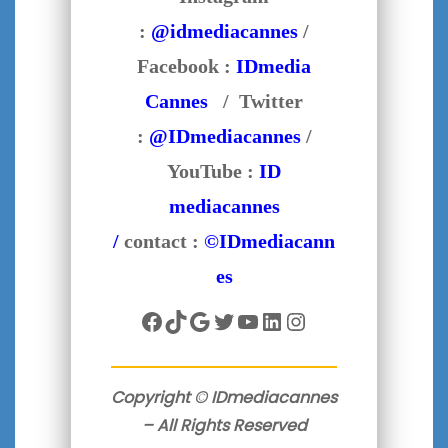
:
@idmediacannes
/
Facebook :
IDmedia
Cannes
/ Twitter
:
@IDmediacannes
/
YouTube :
ID
mediacannes
/
contact :
©IDmediacann
es
Facebook
TikTok
Google
Twitter
YouTube
LinkedIn
Instagram
Copyright © IDmediacannes
– All Rights Reserved