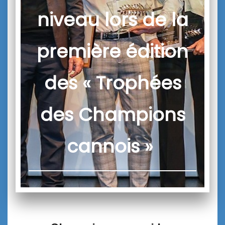
niveau lors de la
première édition
des « Trophées
des Champions
cannois »