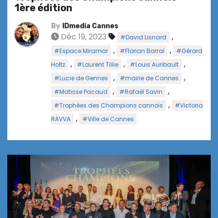
1ère édition
By
IDmedia Cannes
Déc 19, 2023
,
#David Lisnard
,
,
#Espace Miramar
#Florian Barral
#Gérard
,
,
,
Holtz
#Laurent Tillie
#Louis Auribault
,
,
#Lucie de Gennes
#mairie de Cannes
,
,
#Matisse Pacaud
#Rafaël Savin
,
#Trophées des Champions cannois
#Victoria
,
RAVVA
#Ville de Cannes