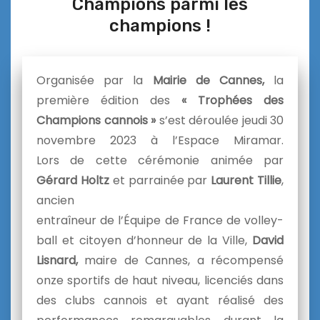
Champions parmi les
champions !
Organisée par la
Mairie
de
Cannes
,
la
première édition des
« Trophées des
Champions cannois »
s’est
d
éroulée jeudi 30
novembre 2023 à l’Espace Miramar.
Lors
de
cette cérémonie animée par
Gérard Holtz
et parrainée par
Laurent Tillie
,
ancien
entraîneur
de
l’Équipe
de
France
de
volley-
ball et citoyen
d
’honneur
de
la
Ville
,
David
Lisnard,
maire
de
Cannes
, a récompensé
onze sportifs
de
haut niveau, licenciés dans
des clubs cannois et ayant réalisé des