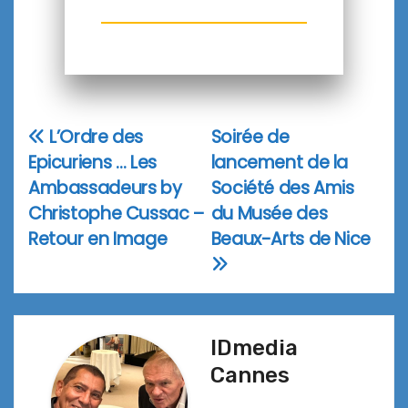
L’Ordre des
Soirée de
Navigation
Epicuriens … Les
lancement de la
de
Ambassadeurs by
Société des Amis
l’article
Christophe Cussac –
du Musée des
Retour en Image
Beaux-Arts de Nice
IDmedia
Cannes