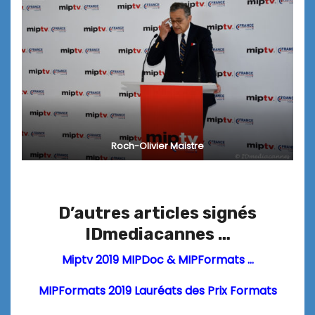
Roch-Olivier Maistre
D’autres articles signés
IDmediacannes …
Miptv 2019 MIPDoc & MIPFormats …
MIPFormats 2019 Lauréats des Prix Formats