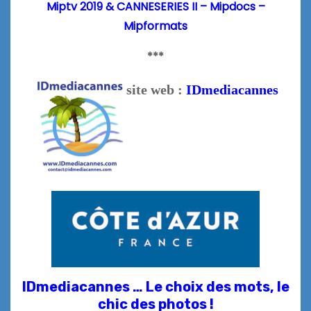
Miptv 2019 & CANNESERIES II – Mipdocs –
Mipformats
***
site web :
IDmediacannes
IDmediacannes … Le choix des mots, le
chic des photos !