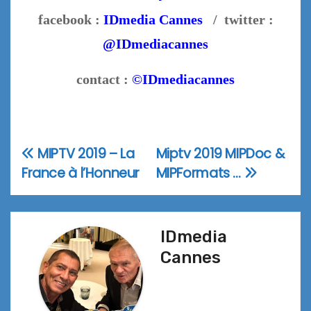
facebook :
IDmedia Cannes
/ twitter :
@IDmediacannes
contact :
©IDmediacannes
MIPTV 2019 – La
Miptv 2019 MIPDoc &
Navigation
France à l’Honneur
MIPFormats …
de
l’article
IDmedia
Cannes