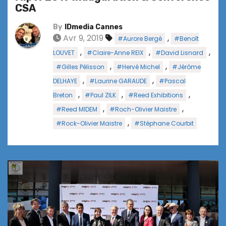
CSA
By
IDmedia Cannes
Avr 9, 2019
,
#Aurore Bergé
#Benoît
,
,
,
LOUVET
#Claire-Anne REIX
#David Lisnard
,
,
#Gilles Pélisson
#Hervé Michel
#Jérôme
,
,
DELHAYE
#Laurine GARAUDE
#Pascal
,
,
,
Breton
#Paul ZILK
#Reed Exhibitions
,
,
#Reed MIDEM
#Roch-Olivier Maistre
,
#Rock-Olivier Maistre
#Stéphane Courbit