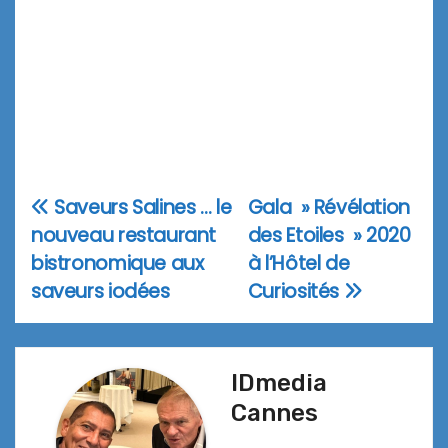
Saveurs Salines … le
Gala » Révélation
Navigation
nouveau restaurant
des Etoiles » 2020
de
bistronomique aux
à l’Hôtel de
l’article
saveurs iodées
Curiosités
IDmedia
Cannes