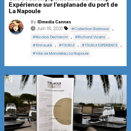
Expérience sur l’esplanade du port de
La Napoule
By
IDmedia Cannes
Juin 18, 2021
,
#Collection Barbossi
,
,
#Nicolas Decherchi
#Richard Vicens
,
,
,
#Shinsuké
#TSUKIJI
#TSUKIJI EXPERIENCE
#Ville de Mandelieu La Napoule