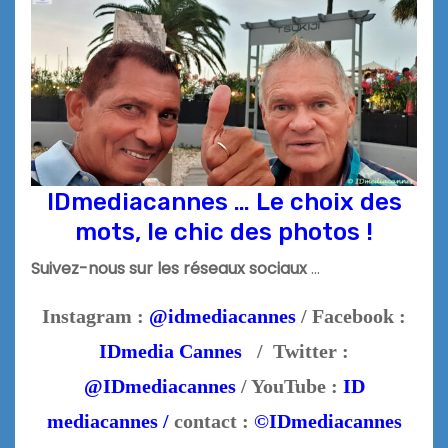
IDmediacannes … Le choix des
mots, le chic des photos !
Suivez-nous sur les réseaux sociaux
…
Instagram :
@idmediacannes
/ Facebook :
IDmedia Cannes
/ Twitter :
@IDmediacannes
/ YouTube :
ID
mediacannes /
contact :
©IDmediacannes