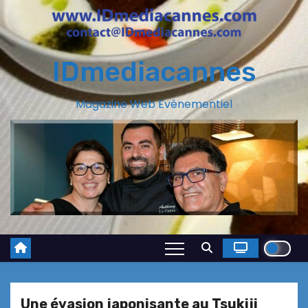
IDmediacannes
Magazine Web Evénementiel
Une évasion japonisante au Tsukiji