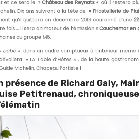
t et ce sera le
» Château des Reynats «
où il restera pl
helin. Dix ans suivront à la tête de
» l’Hostellerie de Pl
ement qu’il quittera en décembre 2013 couronné d’une
2è
e fois … il sera animateur de l‘émission
« Cauchemar en c
haines du groupe M6.
» bébé «
dans un cadre somptueux à l’intérieur même 
y dévoilera » LA Table d’Hôtes « , de la haute gastrono
Guide Michelin. Chapeau l’artiste !
 présence de Richard Galy, Mair
ouise Petitrenaud, chroniqueuse
Télématin