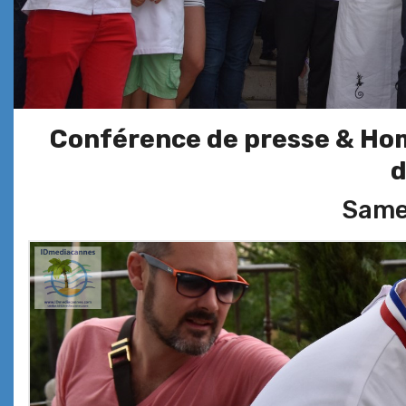
Conférence de presse & H
d
Samed