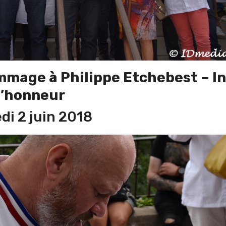
ommage à
Philippe Etchebest – In
’honneur
i 2 juin 2018