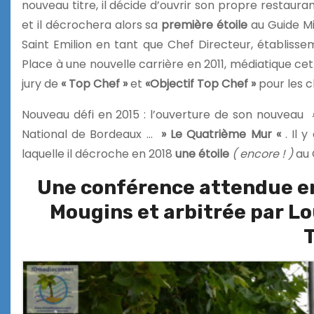
nouveau titre, il décide d’ouvrir son propre restauran
et il décrochera alors sa
première étoile
au Guide Mic
Saint Emilion en tant que Chef Directeur, établiss
Place à une nouvelle carrière en 2011, médiatique cett
jury de
« Top Chef »
et
«Objectif Top Chef »
pour les c
Nouveau défi en 2015 : l’ouverture de son nouveau
National de Bordeaux …
» Le Quatrième Mur «
. Il 
laquelle il décroche en 2018
une étoile
( encore ! )
au 
Une conférence attendue en
Mougins et arbitrée par L