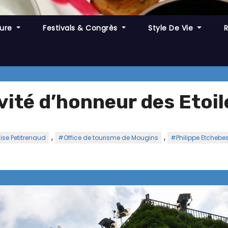
ture
Festivals & Congrès
Style De Vie
nvité d’honneur des Etoi
,
,
ise Petitrenaud
#Office de tourisme de Mougins
#Philippe Etchebes