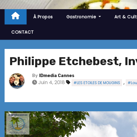
À Propos
Gastronomie
Art & Cul
CONTACT
Philippe Etchebest, I
By
IDmedia Cannes
Juin 4, 2018
,
#LES ETOILES DE MOUGINS
#Lou