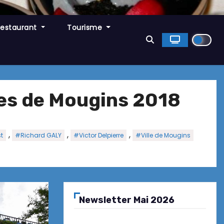
Restaurant
Tourisme
les de Mougins 2018
,
,
,
t
#Richard GALY
#Victor Delpierre
#Ville de Mougins
Newsletter Mai 2026