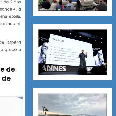
us de 2 ans
aisance «
, à
me étoile
.
uisine »
et
de l’Opéra
mie grâce à
e de
 de