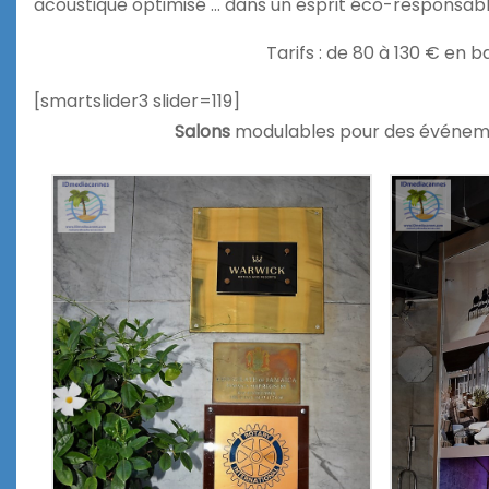
acoustique optimisé … dans un esprit éco-responsab
Tarifs : de 80 à 130 € en 
[smartslider3 slider=119]
Salons
modulables pour des événement