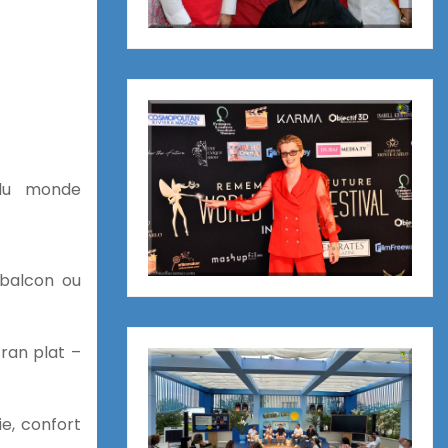
 du monde
 balcon ou
cran plat –
e, confort