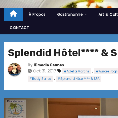
À Propos
Gastronomie
Art & Cul
CONTACT
Splendid Hôtel**** & S
By
IDmedia Cannes
Oct 31, 2017
,
#Adelia Martins
#Aurore Pogl
,
#Rudy Salles
#Splendid Hôtel**** & SPA