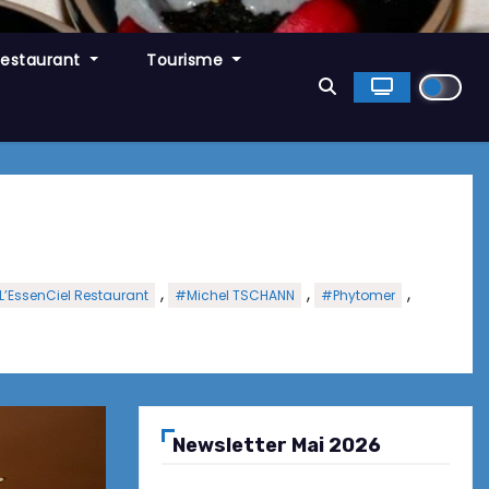
Restaurant
Tourisme
,
,
,
L’EssenCiel Restaurant
#Michel TSCHANN
#Phytomer
Newsletter Mai 2026