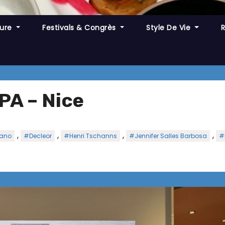
ture
Festivals & Congrès
Style De Vie
PA – Nice
,
,
,
,
iano
#Decleor
#Henri Tschanns
#Jennifer Salles Barbosa
#