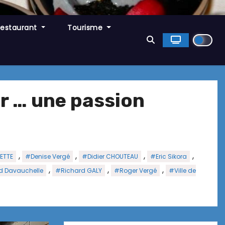
Restaurant
Tourisme
r … une passion
,
,
,
,
ETTE
#Denise Vergé
#Didier CHOUTEAU
#Eric Sikora
,
,
,
d Davauchelle
#Richard GALY
#Roger Vergé
#Ville de