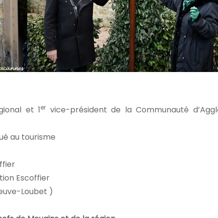
er
gional et 1
vice-président de la Communauté d’Aggl
gué au tourisme
ffier
tion Escoffier
eneuve-Loubet )