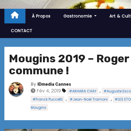
À Propos
Gastronomie
Art & Cul
CONTACT
Mougins 2019 – Roger 
commune !
By
IDmedia Cannes
Fév 4, 2019
,
#AKHARA CHAY
#Auguste Escof
,
,
#Franck Puccetti
#Jean-Noël Tramoni
#LES ETO
Mougins