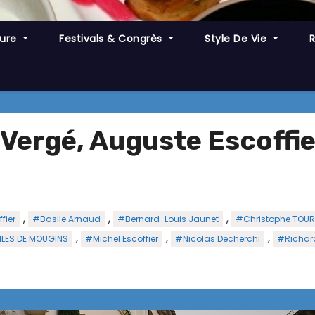
ture
Festivals & Congrès
Style De Vie
Vergé, Auguste Escoffie
,
,
,
fier
#Basile Arnaud
#Bernard-Louis Jaunet
#Christophe TOUR
,
,
,
ILES DE MOUGINS
#Michel Escoffier
#Nicolas Decherchi
#Richar