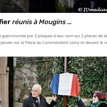
fier
réunis à Mougins
…
 la gastronomie par 2 plaques à leur nom sur 2 places de la 
31 janvier sur la Place du Commandant Lamy et devant le 