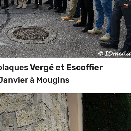
plaques
Vergé et Escoffier
Janvier à Mougins