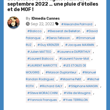
septembre 2022 … une pluie d’étoiles
et de MOF !
By
IDmedia Cannes
Sep 22, 2022
,
#Alexandre Polmard
,
,
#Balicco
#Besserat de Bellefon
#David
,
,
Palanque
#Denis Fetisson
#Emmanuel
,
,
,
RUZ
#Guy KRENZER
#Jacques MAXIMIN
,
,
#Julien MATTEO
#Laurence DUPERTHUY
,
,
#Laurent Balicco
#Laurent Favre-Mot
,
#LAURENT MARIOTTE
#LES ETOILES DE
,
,
MOUGINS
#Maison Duplanteur
#Manuel
,
,
Rondan Rodriguez
#Maxime Petit
#Michel
,
,
,
ROTH
#Richard GALY
#Stéphane MANGIN
,
,
#Steve MORACCHINI
#Ville de Mougins
,
#Yannick Franques
#Yves TERRILLON