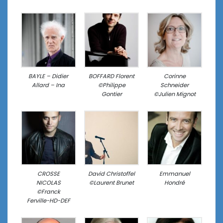
BAYLE – Didier
BOFFARD Florent
Corinne
Allard – Ina
©Philippe
Schneider
Gontier
©Julien Mignot
CROSSE
David Christoffel
Emmanuel
NICOLAS
©Laurent Brunet
Hondré
©Franck
Ferville-HD-DEF