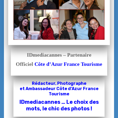
IDmediacannes – Partenaire
Officiel
Côte d’Azur France Tourisme
Rédacteur, Photographe
et
Ambassadeur Côte d’Azur France
Tourisme
IDmediacannes … Le choix des
mots, le chic des photos !