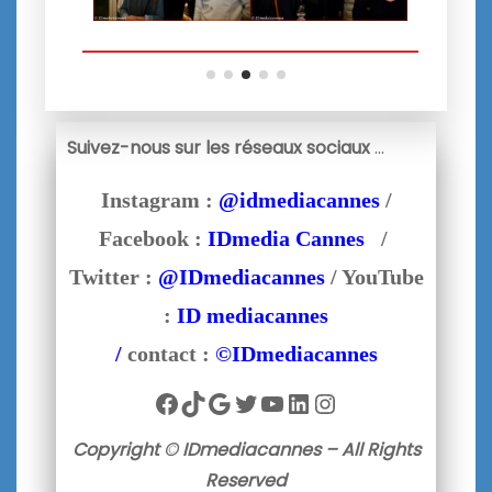
Suivez-nous sur les réseaux sociaux
…
Instagram :
@idmediacannes
/
Facebook :
IDmedia Cannes
/
Twitter :
@IDmediacannes
/ YouTube
:
ID mediacannes
/
contact :
©IDmediacannes
Facebook
TikTok
Google
Twitter
YouTube
LinkedIn
Instagram
Copyright © IDmediacannes – All Rights
Reserved