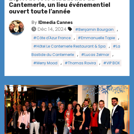
Cantemerle, un lieu événementiel
ouvert toute l’année
By
IDmedia Cannes
Déc 14, 2024
,
#Benjamin Bourgoin
,
,
#Côte d'Azur France
#Emmanuelle Topie
,
#Hôtel Le Cantemerle Restaurant & Spa
#La
,
,
Bastide du Cantemerle
#Lucas Zelmar
,
,
#Merry Mood
#Thomas Rovira
#VIP BOX