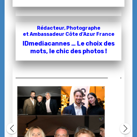
Rédacteur, Photographe
et
Ambassadeur Côte d’Azur France
IDmediacannes … Le choix des
mots, le chic des photos !