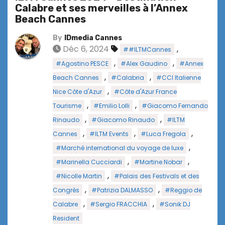
Calabre et ses merveilles à l’Annex
Beach Cannes
By
IDmedia Cannes
Déc 6, 2024
,
##ILTMCannes
,
,
#Agostino PESCE
#Alex Gaudino
#Annex
,
,
Beach Cannes
#Calabria
#CCI Italienne
,
Nice Côte d'Azur
#Côte d'Azur France
,
,
Tourisme
#Emilio Lolli
#Giacomo Fernando
,
,
Rinaudo
#Giacomo Rinaudo
#ILTM
,
,
,
Cannes
#ILTM Events
#Luca Fregola
,
#Marché international du voyage de luxe
,
,
#Marinella Cucciardi
#Martine Nobar
,
#Nicolle Martin
#Palais des Festivals et des
,
,
Congrès
#Patrizia DALMASSO
#Reggio de
,
,
Calabre
#Sergio FRACCHIA
#Sonik DJ
Resident