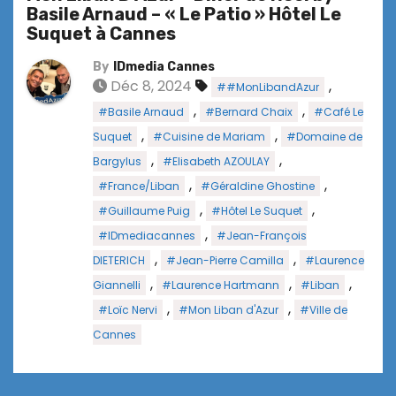
Basile Arnaud – « Le Patio » Hôtel Le
Suquet à Cannes
By
IDmedia Cannes
Déc 8, 2024
,
##MonLibandAzur
,
,
#Basile Arnaud
#Bernard Chaix
#Café Le
,
,
Suquet
#Cuisine de Mariam
#Domaine de
,
,
Bargylus
#Elisabeth AZOULAY
,
,
#France/Liban
#Géraldine Ghostine
,
,
#Guillaume Puig
#Hôtel Le Suquet
,
#IDmediacannes
#Jean-François
,
,
DIETERICH
#Jean-Pierre Camilla
#Laurence
,
,
,
Giannelli
#Laurence Hartmann
#Liban
,
,
#Loïc Nervi
#Mon Liban d'Azur
#Ville de
Cannes