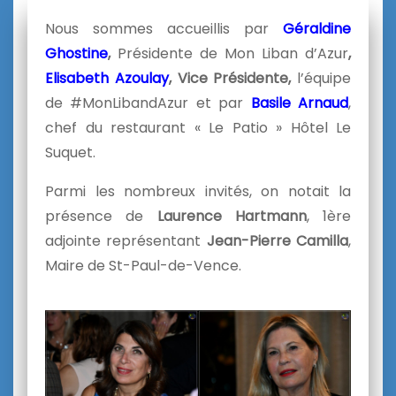
Nous sommes accueillis par
Géraldine
Ghostine
,
Présidente de Mon Liban d’Azur
,
Elisabeth Azoulay
, Vice Présidente,
l’équipe
de #MonLibandAzur et par
Basile Arnaud
,
chef du restaurant « Le Patio » Hôtel Le
Suquet.
Parmi les nombreux invités, on notait la
présence de
Laurence Hartmann
, 1ère
adjointe représentant
Jean-Pierre Camilla
,
Maire de St-Paul-de-Vence.