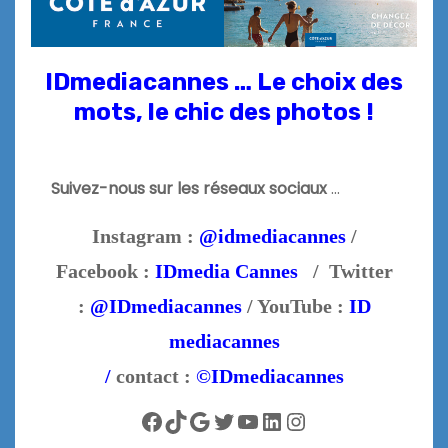
IDmediacannes … Le choix des
mots, le chic des photos !
Suivez-nous sur les réseaux sociaux
…
Instagram :
@idmediacannes
/
Facebook :
IDmedia Cannes
/ Twitter
:
@IDmediacannes
/ YouTube :
ID
mediacannes
/
contact :
©IDmediacannes
Facebook
TikTok
Google
Twitter
YouTube
LinkedIn
Instagram