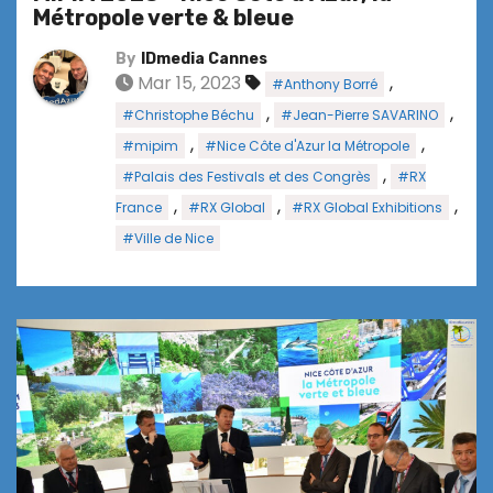
Métropole verte & bleue
By
IDmedia Cannes
Mar 15, 2023
,
#Anthony Borré
,
,
#Christophe Béchu
#Jean-Pierre SAVARINO
,
,
#mipim
#Nice Côte d'Azur la Métropole
,
#Palais des Festivals et des Congrès
#RX
,
,
,
France
#RX Global
#RX Global Exhibitions
#Ville de Nice