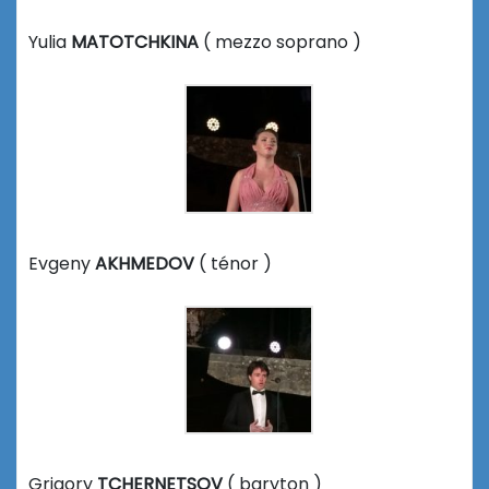
Yulia
MATOTCHKINA
( mezzo soprano )
Evgeny
AKHMEDOV
( ténor )
Grigory
TCHERNETSOV
( baryton )