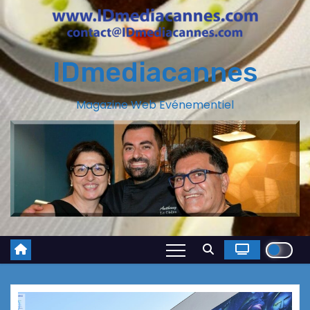
IDmediacannes
Magazine Web Evénementiel