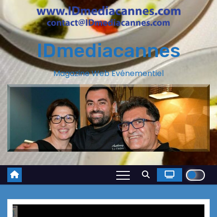
IDmediacannes
Magazine Web Evénementiel