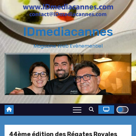
IDmediacannes
Magazine Web Evénementiel
44ème édition des Régates Royales