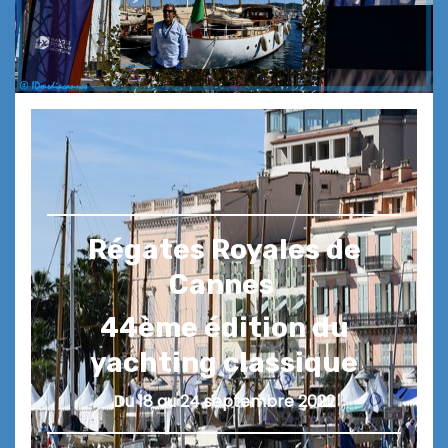
Régates Royales de
Cannes
44ème édition du
yachting classique
Du 18 au 24 septembre 2022