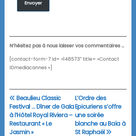
Envoyer
N’hésitez pas à nous laisser vos commentaires …
[contact-form-7 id= »148573″ title= »Contact
IDmediacannes »]
Beaulieu Classic
L’Ordre des
Navigation
Festival … Dîner de Gala
Epicuriens s’offre
de
à l’Hôtel Royal Riviera –
une soirée
l’article
Restaurant « Le
blanche au Baïa à
Jasmin »
St Raphaël