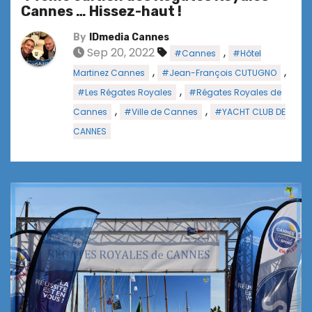
Cannes … Hissez-haut !
By
IDmedia Cannes
Sep 20, 2022
,
#Cannes
#Hôtel
,
,
Martinez Cannes
#Jean-François CUTUGNO
,
#Les Régates Royales
#Régates Royales de
,
,
Cannes
#Ville de Cannes
#YACHT CLUB DE
CANNES