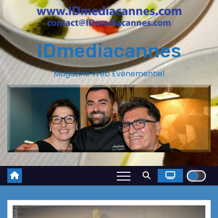
IDmediacannes
Magazine Web Evénementiel