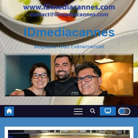
IDmediacannes
Magazine Web Evénementiel