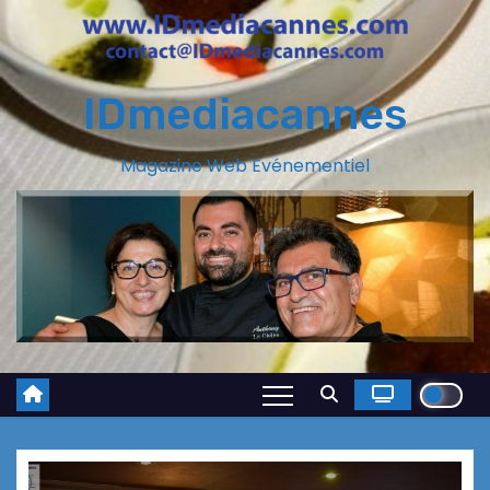
IDmediacannes
Magazine Web Evénementiel