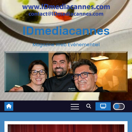
IDmediacannes
Magazine Web Evénementiel