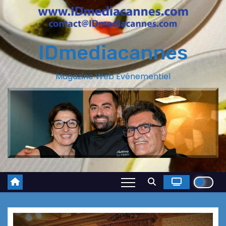
IDmediacannes
Magazine Web Evénementiel